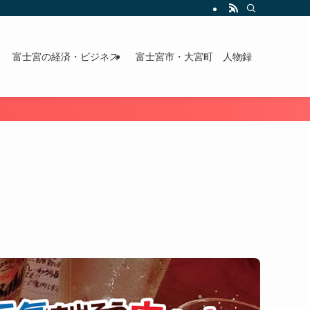
富士宮の経済・ビジネス
富士宮市・大宮町 人物録