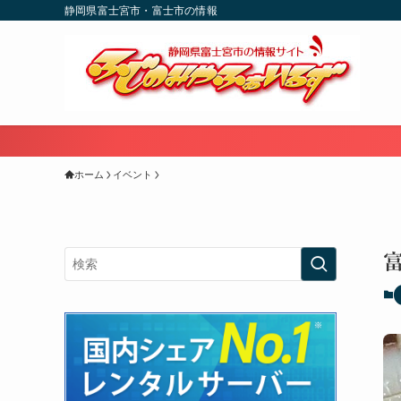
静岡県富士宮市・富士市の情報
ホーム
イベント
富